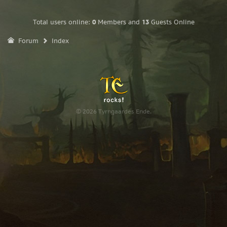
Total users online:
0
Members and
13
Guests Online
Forum
Index
© 2026 Tyrngaardes Ende.