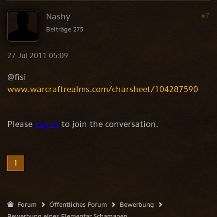
Nashy
#7
Beiträge 275
27 Jul 2011 05:09
@fisi
www.warcraftrealms.com/charsheet/104287590
Please
Log in
to join the conversation.
1
Forum
Öffentliches Forum
Bewerbung
Bewerbung eines Elementar Schamanen