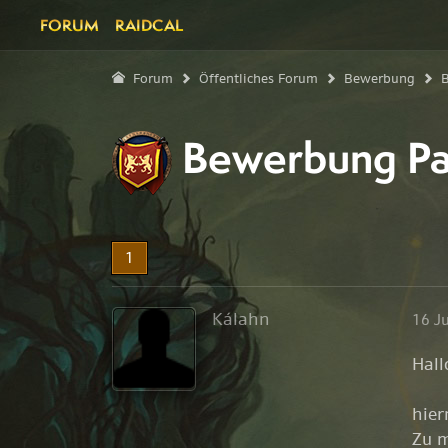
FORUM
RAIDCAL
Forum
Öffentliches Forum
Bewerbung
B
Bewerbung Pa
1
Kálahn
16 J
Hall
hier
Zu m