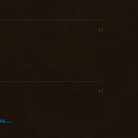
#2
#3
s....