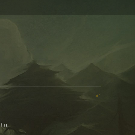
#1
ahn.