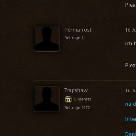
Ple
Permafrost
16 J
Beiträge 1
ich 
Ple
Trapshaw
16 J
Gildenrat
na 
Beiträge 5172
Inte
Dan