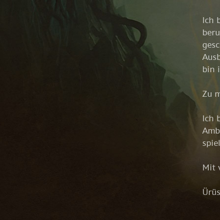
Ich 
beru
gesc
Ausb
bin 
Zu m
Ich 
Ambo
spie
Mit 
Ürü